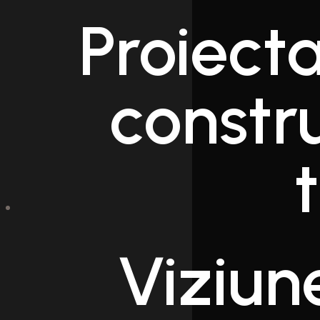
Proiecta
constr
Viziun