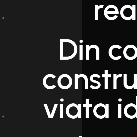
rea
Din c
constr
viata id