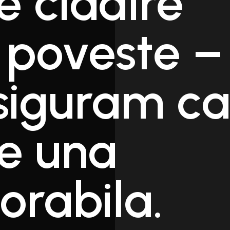
e cladire
 poveste –
asiguram c
te una
rabila.