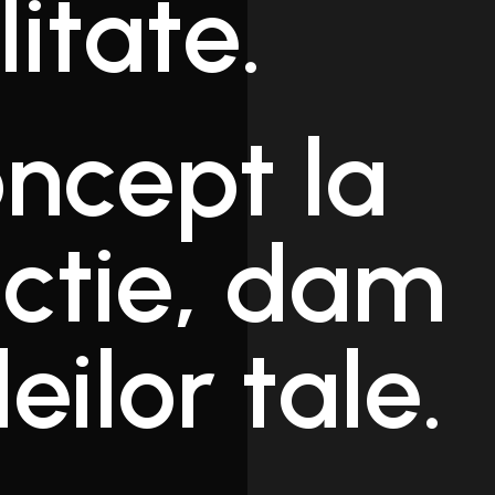
litate.
oncept la
uctie, dam
eilor tale.