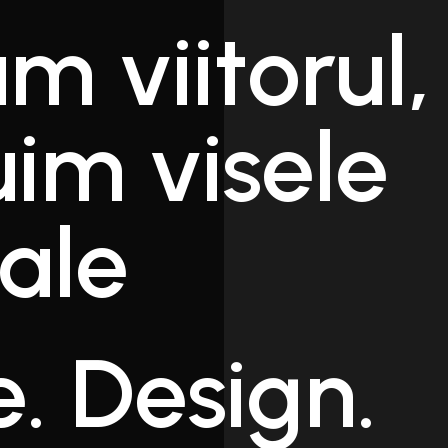
m viitorul,
uim visele
tale
e. Design.