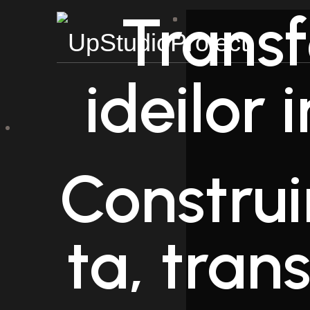
Trans
ideilor 
Birou Arhitectura
Constru
ta, tra