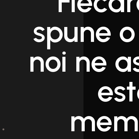
Fiecar
spune o
noi ne 
es
memo