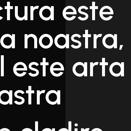
ctura este
a noastra,
l este arta
astra