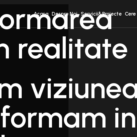
formarea
Acasa
Despre Noi
Servicii&Proiecte
Cere
in realitate
im viziune
nsformam in