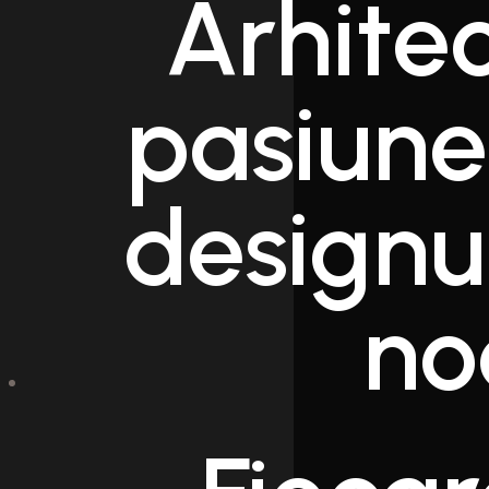
Arhite
pasiune
designu
no