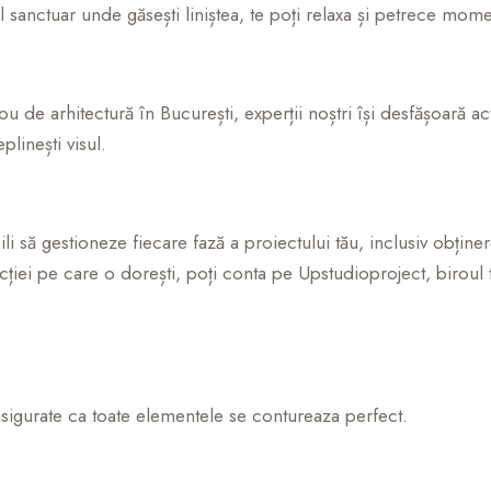
el sanctuar unde găsești liniștea, te poți relaxa și petrece mom
u de arhitectură în București, experții noștri își desfășoară ac
plinești visul.
ili să gestioneze fiecare fază a proiectului tău, inclusiv obțin
ucției pe care o dorești, poți conta pe Upstudioproject, biroul 
asigurate ca toate elementele se contureaza perfect.