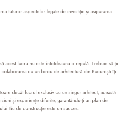
area tuturor aspectelor legate de investiție și asigurarea
să acest lucru nu este întotdeauna o regulă. Trebuie să ții
i, colaborarea cu un birou de arhitectură din București îți
oare decât lucrul exclusiv cu un singur arhitect, această
viziuni și experiențe diferite, garantându-ți un plan de
ului tău de construcție este un succes.