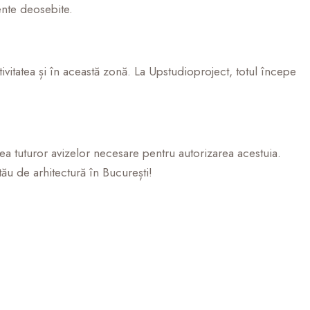
ente deosebite.
tivitatea și în această zonă. La Upstudioproject, totul începe
erea tuturor avizelor necesare pentru autorizarea acestuia.
tău de arhitectură în București!