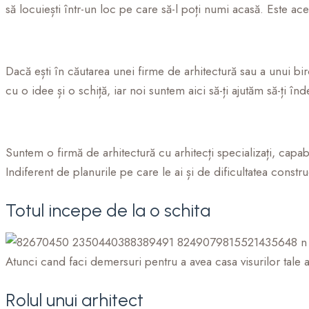
să locuiești într-un loc pe care să-l poți numi acasă. Este ac
Dacă ești în căutarea unei firme de arhitectură sau a unui biro
cu o idee și o schiță, iar noi suntem aici să-ți ajutăm să-ți înde
Suntem o firmă de arhitectură cu arhitecți specializați, capab
Indiferent de planurile pe care le ai și de dificultatea constr
Totul incepe de la o schita
Atunci cand faci demersuri pentru a avea casa visurilor tale 
Rolul unui arhitect