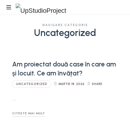
Birou
NAVIGARE CATEGORIE
Arhitectura
Uncategorized
Am proiectat două case în care am
și locuit. Ce am învățat?
UNCATEGORIZED
MARTIE 18, 2026
SHARE
…
CITESTE MAI MULT