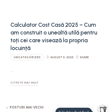
Calculator Cost Casă 2025 – Cum
am construit o unealtă utilă pentru
toți cei care visează la propria
locuință
UNCATEGORIZED
AUGUST 5, 2025
SHARE
…
CITESTE MAI MULT
← POSTURI MAI VECHI