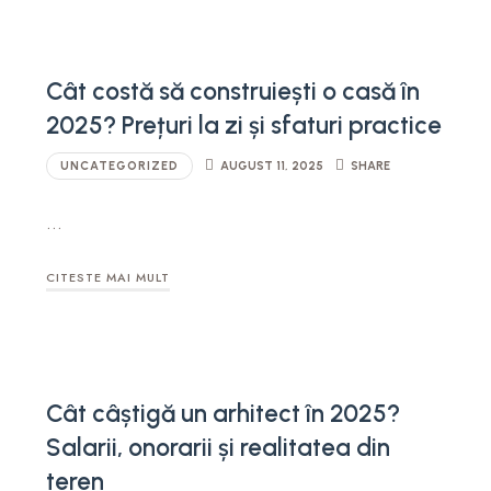
Cât costă să construiești o casă în
2025? Prețuri la zi și sfaturi practice
UNCATEGORIZED
AUGUST 11, 2025
SHARE
…
CITESTE MAI MULT
Cât câștigă un arhitect în 2025?
Salarii, onorarii și realitatea din
teren