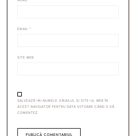
NUME
*
EMAIL
*
SITE WEB
SALVEAZĂ-MI NUMELE, EMAILUL ȘI SITE-UL WEB ÎN
ACEST NAVIGATOR PENTRU DATA VIITOARE CÂND O SĂ
COMENTEZ.